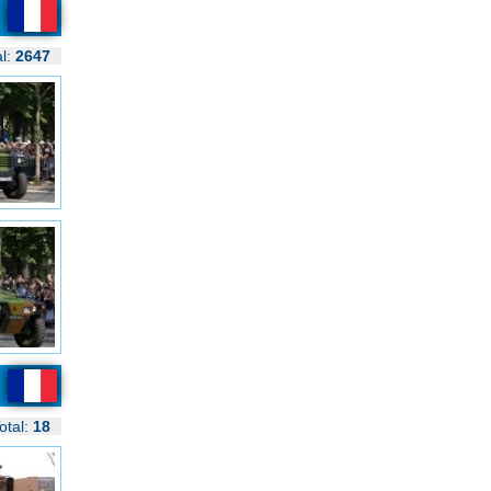
al:
2647
otal:
18