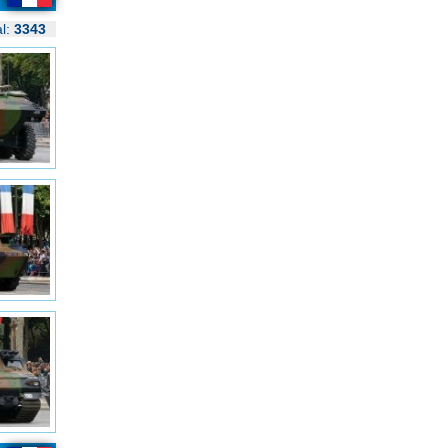
al:
3343