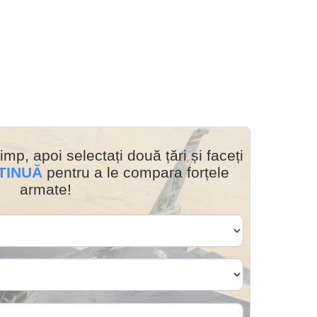
imp, apoi selectați două țări și faceți
TINUĂ
pentru a le compara forțele
armate!