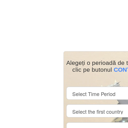
Alegeți o perioadă de t
clic pe butonul
CON