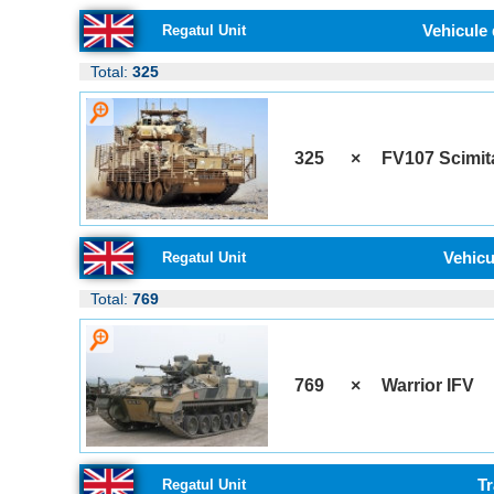
Vehicule 
Regatul Unit
Total:
325
325
×
FV107 Scimit
Vehicu
Regatul Unit
Total:
769
769
×
Warrior IFV
Tr
Regatul Unit