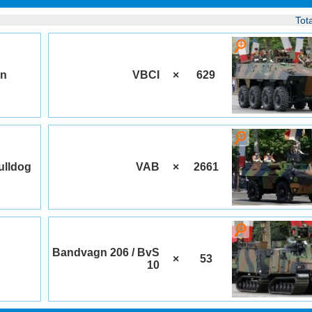
Tot
an
VBCI
×
629
ulldog
VAB
×
2661
Bandvagn 206 / BvS
×
53
10