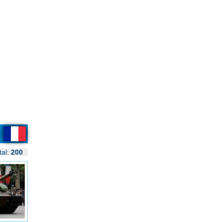
tal:
200