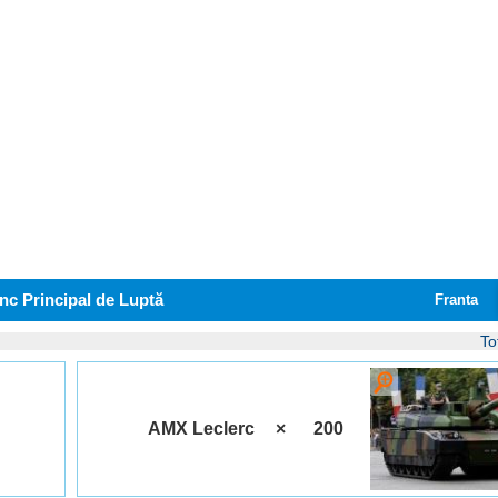
nc Principal de Luptă
Franta
To
AMX Leclerc
×
200