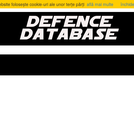
bsite folosește cookie-uri ale unor terțe părți
află mai multe
închid