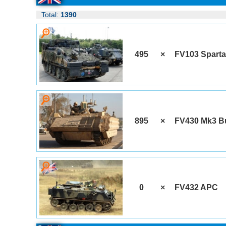
Total:
1390
495
×
FV103 Spart
895
×
FV430 Mk3 B
0
×
FV432 APC