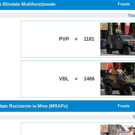
e Blindate Multifuncționale
Franta
Tot
PVP
×
1181
VBL
×
1466
date Rezistente la Mine (MRAPs)
Franta
T