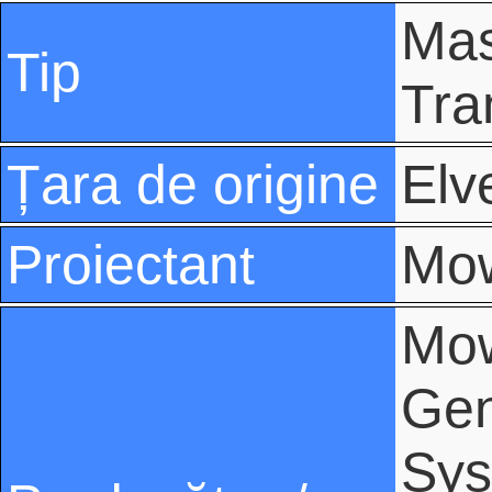
Mas
Tip
Tra
Țara de origine
Elv
Proiectant
Mo
Mow
Gen
Sys