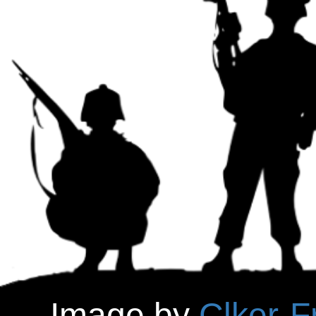
Image by
Clker-F