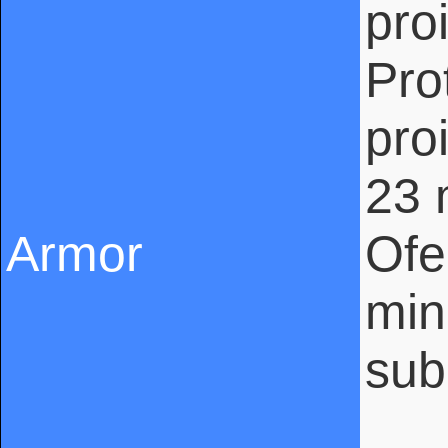
pro
Pro
pro
23
Armor
Ofe
min
sub