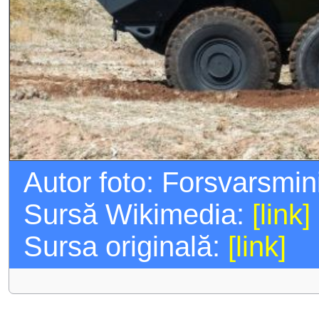
Autor foto: Forsvarsmin
Sursă Wikimedia:
[link]
Sursa originală:
[link]