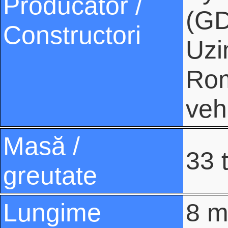
Producător /
(GD
Constructori
Uzi
Rom
veh
Masă /
33 
greutate
Lungime
8 