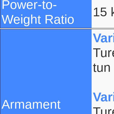
Power-to-
15 
Weight Ratio
Var
Tur
tun
Var
Armament
Tur