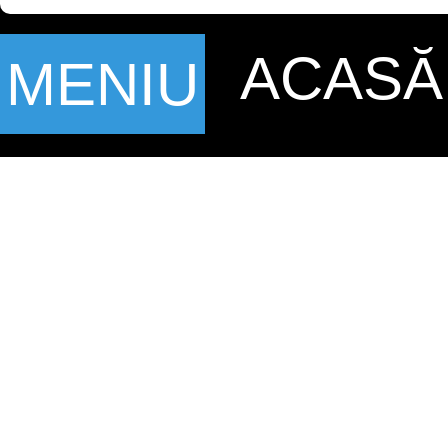
ACASĂ
MENIU